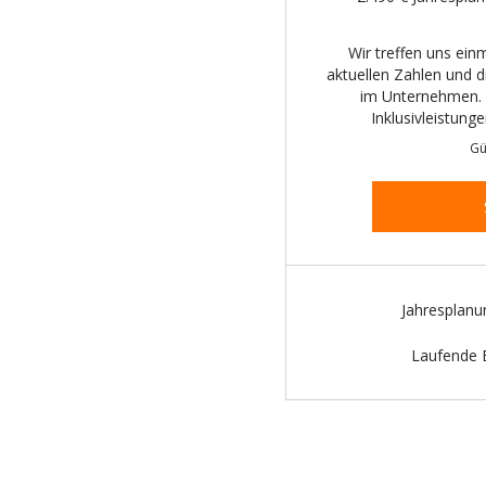
Wir treffen uns ei
aktuellen Zahlen und
im Unternehmen. S
Inklusivleistung
Gü
Jahresplanu
Laufende B